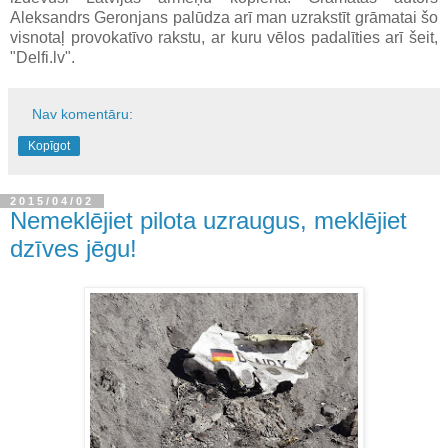
Aleksandrs Geronjans palūdza arī man uzrakstīt grāmatai šo
visnotaļ provokatīvo rakstu, ar kuru vēlos padalīties arī šeit,
"Delfi.lv".
Nav komentāru:
Kopīgot
2015/04/02
Nemeklējiet pilota uzraugus, meklējiet
dzīves jēgu!