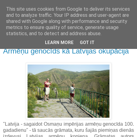
This site uses cookies from Google to deliver its services
Kristians.Rozenvalds.lv
and to analyze traffic. Your IP address and user-agent are
shared with Google along with performance and security
metrics to ensure quality of service, generate usage
Raksti, publikācijas, komentāri
statistics, and to detect and address abuse.
LEARN MORE
GOT IT
2015/04/25
Armēņu genocīds kā Latvijas okupācija
"Latvija - sagaidot Osmaņu impērijas armēņu genocīda 100.
gadadienu" - tā saucās grāmata, kuru šajās piemiņas dienās
izdevusi Latvijas armēņu kopiena. Grāmatas autors