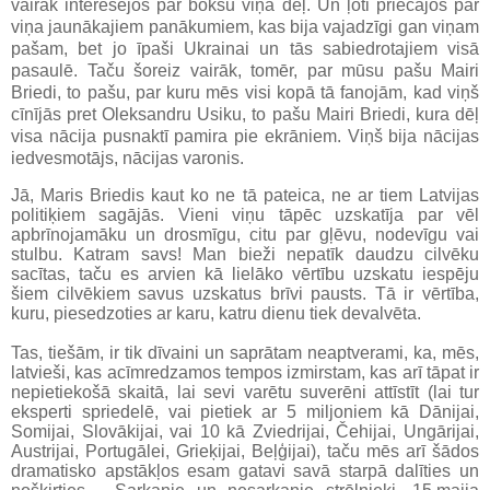
vairāk interesējos par boksu viņa dēļ. Un ļoti priecājos par
viņa jaunākajiem panākumiem, kas bija vajadzīgi gan viņam
pašam, bet jo īpaši Ukrainai un tās sabiedrotajiem visā
pasaulē.
Taču šoreiz vairāk, tomēr, par mūsu pašu Mairi
Briedi, to pašu, par kuru mēs visi kopā tā fanojām, kad viņš
cīnījās pret Oleksandru Usiku, to pašu Mairi Briedi, kura dēļ
visa nācija pusnaktī pamira pie ekrāniem. Viņš bija nācijas
iedvesmotājs, nācijas varonis.
Jā, Maris Briedis kaut ko ne tā pateica, ne ar tiem Latvijas
politiķiem sagājās. Vieni viņu tāpēc uzskatīja par vēl
apbrīnojamāku un drosmīgu, citu par gļēvu, nodevīgu vai
stulbu. Katram savs! Man bieži nepatīk daudzu cilvēku
sacītas, taču es arvien kā lielāko vērtību uzskatu iespēju
šiem cilvēkiem savus uzskatus brīvi pausts. Tā ir vērtība,
kuru, piesedzoties ar karu, katru dienu tiek devalvēta.
Tas, tiešām, ir tik dīvaini un saprātam neaptverami, ka, mēs,
latvieši, kas acīmredzamos tempos izmirstam, kas arī tāpat ir
nepietiekošā skaitā, lai sevi varētu suverēni attīstīt (lai tur
eksperti spriedelē, vai pietiek ar 5 miljoniem kā Dānijai,
Somijai, Slovākijai, vai 10 kā Zviedrijai, Čehijai, Ungārijai,
Austrijai, Portugālei, Grieķijai, Beļģijai), taču mēs arī šādos
dramatisko apstākļos esam gatavi savā starpā dalīties un