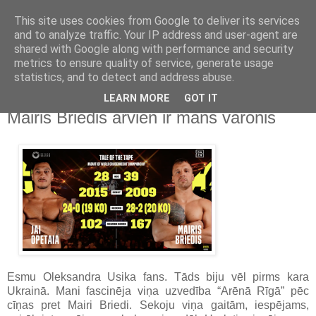
This site uses cookies from Google to deliver its services
Kristians.Rozenvalds.lv
and to analyze traffic. Your IP address and user-agent are
shared with Google along with performance and security
metrics to ensure quality of service, generate usage
Raksti, publikācijas, komentāri
statistics, and to detect and address abuse.
LEARN MORE
GOT IT
2024/05/20
Mairis Briedis arvien ir mans varonis
Esmu Oleksandra Usika fans. Tāds biju vēl pirms kara
Ukrainā. Mani fascinēja viņa uzvedība “Arēnā Rīgā” pēc
cīņas pret Mairi Briedi. Sekoju viņa gaitām, iespējams,