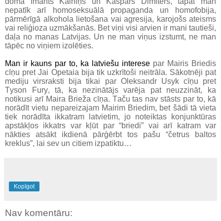
domā Imants Kalniņš un Kaspars Dimiters, tāpat man
nepatīk arī homoseksuālā propaganda un homofobija,
pārmērīgā alkohola lietošana vai agresija, karojošs ateisms
vai reliģioza uzmākšanās. Bet viņi visi arvien ir mani tautieši,
daļa no manas Latvijas. Un ne man viņus izstumt, ne man
tāpēc no viņiem izolēties.
Man ir kauns par to, ka latviešu interese
par Mairis Briedis
cīņu pret Jai Opetaia bija tik uzkrītoši neitrāla. Sākotnēji pat
mediju virsraksti bija tikai par Oleksandr Usyk cīņu pret
Tyson Fury, tā, ka nezinātājs varēja pat neuzzināt, ka
notikusi arī Maira Brieža cīņa. Taču tas nav stāsts par to, kā
norādīt vietu nepareizajam Mairim Briedim, bet šādi tā vieta
tiek norādīta ikkatram latvietim, jo noteiktas konjunktūras
apstākļos ikkatrs var kļūt par “briedi” vai arī katram var
nākties atsākt ikdienā pārģērbt tos pašu “četrus baltos
kreklus”, lai sev un citiem izpatiktu…
Kopīgot
Nav komentāru: