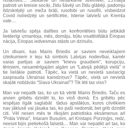
nošķirties… Sarkanie un nesarkanie strēlnieki, 15.maija
patrioti un kreisie sociķi, žīdu šāvēji un žīdu glābēji, padomju
līdzskrējēji un meža brāļi, rusofobi un rusofili, visbeidzot
Covid noliedzēji un sertificētie, īstenie latvieši un Kremļa
vate…
Ja latviešu spēja dalīties un konfrontēties būtu jebkādi
lietderīgi izmantoja, mēs, domāju, būtu visattīstītākā Eiropas
nācija, Eiropas iedvesmas stāsts un dzinulis.
Un dīvani, kas Mairis Briedis ar saviem neveiklajiem
izteikumiem ir teju kā simbols Latvijas nodevībai, kamēr
varas partijas ar saviem “krievu graudiem”, korupciju,
tēriņiem, nesamērīgajām algām un “Latvijā pēdējā vietā” ir
tie lielākie patrioti. Tāpēc, ka vietā un nevietā savlaicīgi
sasprauda Ukrainas karodziņus? Tāpēc, vietā un nevietā
skaļāk nobļāvās “Slava Ukrainai!”? Tik lēti tas viss?
Man var nepatīk tas, ko un kā vērtē Mairis Briedis. Taču es
arvien gribētu dzirdēt to, ko viņš domā. Es gribētu pēc
iespējas ilgāk saglabāt tādus apstākļus, kuros cilvēkiem
nav jāklusē vai jāsaka tas, ko paši nedomāt, bet grib dzirdēt
citi. Vēl nesen mēs te rīkojām patriotiska eksāmenus arī
“Prāta Vētrai”, Intaram Busulim, arī Kristaps Porziņģis, redz,
neesot bijis pietiekošā falsetā… Man var nepatikt arī tas, ko