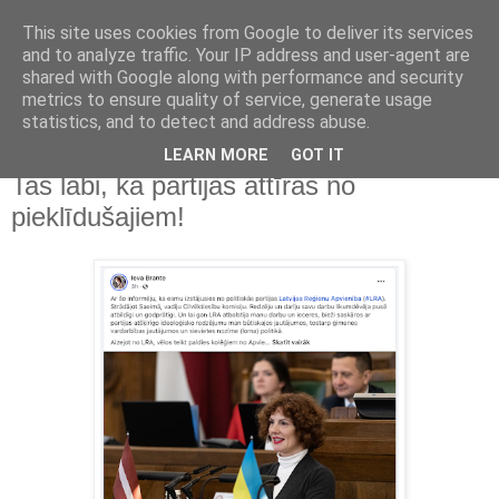
This site uses cookies from Google to deliver its services
Kristians.Rozenvalds.lv
and to analyze traffic. Your IP address and user-agent are
shared with Google along with performance and security
metrics to ensure quality of service, generate usage
Raksti, publikācijas, komentāri
statistics, and to detect and address abuse.
LEARN MORE
GOT IT
2024/11/11
Tas labi, ka partijas attīras no
pieklīdušajiem!