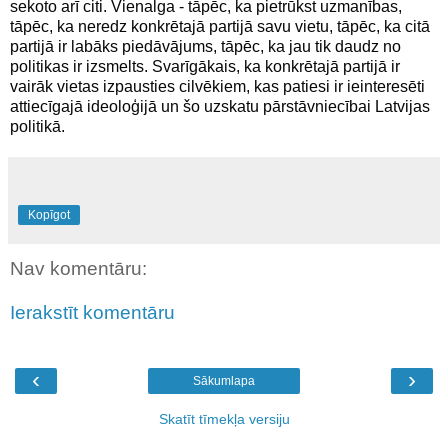
sekoto arī citi. Vienalga - tāpēc, ka pietrūkst uzmanības,
tāpēc, ka neredz konkrētajā partijā savu vietu, tāpēc, ka citā
partijā ir labāks piedāvājums, tāpēc, ka jau tik daudz no
politikas ir izsmelts. Svarīgākais, ka konkrētajā partijā ir
vairāk vietas izpausties cilvēkiem, kas patiesi ir ieinteresēti
attiecīgajā ideoloģijā un šo uzskatu pārstāvniecībai Latvijas
politikā.
Kopīgot
Nav komentāru:
Ierakstīt komentāru
‹
›
Sākumlapa
Skatīt tīmekļa versiju