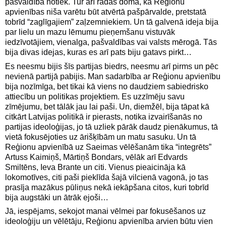
pašvaldībā notiek. Tur arī radās doma, ka Reģionu
apvienības niša varētu būt atvērtā pašpārvalde, pretstatā
tobrīd “zaglīgajiem” zaļzemniekiem. Un tā galvenā ideja bija
par lielu un mazu lēmumu pieņemšanu vistuvāk
iedzīvotājiem, vienalga, pašvaldības vai valsts mērogā. Tās
bija divas idejas, kuras es arī pats biju gatavs pirkt…
Es neesmu bijis šīs partijas biedrs, neesmu arī pirms un pēc
nevienā partijā pabijis. Man sadarbība ar Reģionu apvienību
bija nozīmīga, bet tikai kā viens no daudziem sabiedrisko
attiecību un politikas projektiem. Es uzzīmēju savu
zīmējumu, bet tālāk jau lai paši. Un, diemžēl, bija tāpat kā
citkārt Latvijas politikā ir pierasts, notika izvairīšanās no
partijas ideoloģijas, jo tā uzliek pārāk daudz pienākumus, tā
vietā fokusējoties uz ārišķībām un matu sasuku. Un tā
Reģionu apvienībā uz Saeimas vēlēšanām tika “integrēts”
Artuss Kaimiņš, Mārtiņš Bondars, vēlāk arī Edvards
Smiltēns, Ieva Brante un citi. Vienus pieaicināja kā
lokomotīves, citi paši pieklīda šajā vilcienā vagonā, jo tas
prasīja mazākus pūliņus nekā iekāpšana citos, kuri tobrīd
bija augstāki un ātrāk ejoši…
Jā, iespējams, sekojot manai vēlmei par fokusēšanos uz
ideoloģiju un vēlētāju, Reģionu apvienība arvien būtu vien