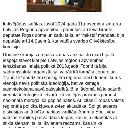
Ir divējādas sajūtas, lasot 2024.gada 11.novembra ziņu, ka
Latvijas Reģionu apvienību ir pametusi arī Ieva Brante,
deputāte Rīgas domē un kādu laiku ar “mīksto” mandātu bija
deputāte arī 14.Saeimā, kur vadīja svarīgo Cilvēktiesību
komisiju.
Dominē skumjas un paša vainas apziņa. Jo man bija tā
iespēja stāvēt klāt pie Latvijas reģionu apvienības
ienākšanas lielajā politikā 2013.gadā. Tobrīd tā bija
sadrumstalota organizācija, vairāk kā formāla cepure un
“frančīze” daudziem spēcīgiem reģionāliem līderiem, kurus
vienoja nevis politiska ideoloģija, bet veiksmīga
saimniekošana savā pašvaldībā. Bija jādomā, kā to saturēt
vienotā ideoloģiskā ietvarā, kā vietējās prasmes pārnest
nacionālā mērogā, kā paplašināties. Arī citās Eiropas valstīs
reģionālā politika kļuva aizvien aktuālāka. Spilgti atceros
diskusijas ar tā brīža partijas vadītāju Andreju Enci, viņa
vadītās Babītes pašvaldības telpās, kas bija iekārtotas ar
stikla sienām, tā, lai ikvienam redzams, kas un kā