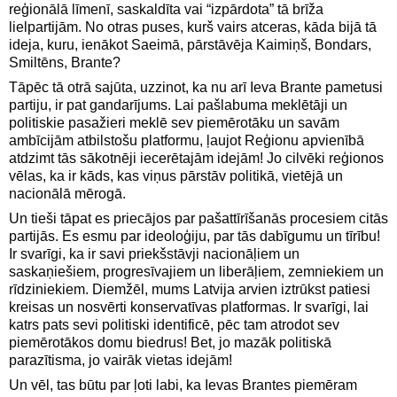
reģionālā līmenī, saskaldīta vai “izpārdota” tā brīža
lielpartijām. No otras puses, kurš vairs atceras, kāda bijā tā
ideja, kuru, ienākot Saeimā, pārstāvēja Kaimiņš, Bondars,
Smiltēns, Brante?
Tāpēc tā otrā sajūta, uzzinot, ka nu arī Ieva Brante pametusi
partiju, ir pat gandarījums. Lai pašlabuma meklētāji un
politiskie pasažieri meklē sev piemērotāku un savām
ambīcijām atbilstošu platformu, ļaujot Reģionu apvienībā
atdzimt tās sākotnēji iecerētajām idejām! Jo cilvēki reģionos
vēlas, ka ir kāds, kas viņus pārstāv politikā, vietējā un
nacionālā mērogā.
Un tieši tāpat es priecājos par pašattīrīšanās procesiem citās
partijās. Es esmu par ideoloģiju, par tās dabīgumu un tīrību!
Ir svarīgi, ka ir savi priekšstāvji nacionāļiem un
saskaņiešiem, progresīvajiem un liberāļiem, zemniekiem un
rīdziniekiem. Diemžēl, mums Latvija arvien iztrūkst patiesi
kreisas un nosvērti konservatīvas platformas. Ir svarīgi, lai
katrs pats sevi politiski identificē, pēc tam atrodot sev
piemērotākos domu biedrus! Bet, jo mazāk politiskā
parazītisma, jo vairāk vietas idejām!
Un vēl, tas būtu par ļoti labi, ka Ievas Brantes piemēram