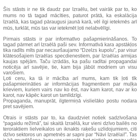
Šis stāsts ir ne tik daudz par Izraēlu, bet vairāk par to, ko
mums no tā tagad mācīties, paturot prātā, ka eskalācija
Izraēlā, kas tagad pāraugusi jaunā karā, vēl ilgi ietekmēs arī
mūs, turklāt, mūs tas var ietekmēt ļoti nelabvēlīgi.
Pirmais stāsts ir par informatīvo pašapmierināšanos. To
tagad pārmet arī Izraēlā paši sev. Informatīvā kara apstākļos
tika radīts mīts par necauršaujamo “Dzelzs kupolu”, par visur
klātesošajiem Izraēlas specdienestiem, par Izraēlas armijas
kaujas spējām. Taču izrādās, ka pašu radītai propagandai
noticēja arī savējie, tie, kam bija jābūt modriem un visu
varošiem.
Ļoti ceru, ka tā ir mācība arī mums, kam tik ļoti tīk
pašapmierināties ar informācijas fragmentiem par muļķa
krieviem, kuriem vairs nav ko ēst, nav kam karot, nav ar ko
karot, nav kāpēc karot un tamlīdzīgi.
Propaganda, manuprāt, ilgtermiņā vislielāko postu nodara
pret savējiem.
Otrais ir stāsts par to, ka daudzviet notiek sadzīvošana
“pagaidu režīmā”, tai skaitā Izraēlā, kur vieni dzīvo bailēs no
teroraktiem lielveikalos un iknakts raķešu uzlidojumiem, citi
dzīvo sektoros un apmetnēs ar sapni par “Nāvi Izraēlai!”. Tas