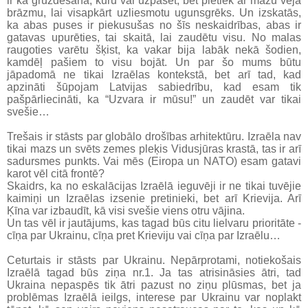
ir kā gruzdēšana, kuru var uzpasēt, bet pietiek ar mazu vēja
brāzmu, lai visapkārt uzliesmotu ugunsgrēks. Un izskatās,
ka abas puses ir piekusušas no šīs neskaidrības, abas ir
gatavas upurēties, tai skaitā, lai zaudētu visu. No malas
raugoties varētu šķist, ka vakar bija labāk nekā šodien,
kamdēļ pašiem to visu bojāt. Un par šo mums būtu
jāpadomā ne tikai Izraēlas kontekstā, bet arī tad, kad
apzināti šūpojam Latvijas sabiedrību, kad esam tik
pašpārliecināti, ka “Uzvara ir mūsu!” un zaudēt var tikai
svešie…
Trešais ir stāsts par globālo drošības arhitektūru. Izraēla nav
tikai mazs un svēts zemes pleķis Vidusjūras krastā, tas ir arī
sadursmes punkts. Vai mēs (Eiropa un NATO) esam gatavi
karot vēl citā frontē?
Skaidrs, ka no eskalācijas Izraēlā ieguvēji ir ne tikai tuvējie
kaimiņi un Izraēlas izsenie pretinieki, bet arī Krievija. Arī
Ķīna var izbaudīt, kā visi svešie viens otru vājina.
Un tas vēl ir jautājums, kas tagad būs citu lielvaru prioritāte -
cīņa par Ukrainu, cīņa pret Krieviju vai cīņa par Izraēlu…
Ceturtais ir stāsts par Ukrainu. Nepārprotami, notiekošais
Izraēlā tagad būs ziņa nr.1. Ja tas atrisināsies ātri, tad
Ukraina nepaspēs tik ātri pazust no ziņu plūsmas, bet ja
problēmas Izraēlā ieilgs, interese par Ukrainu var noplakt