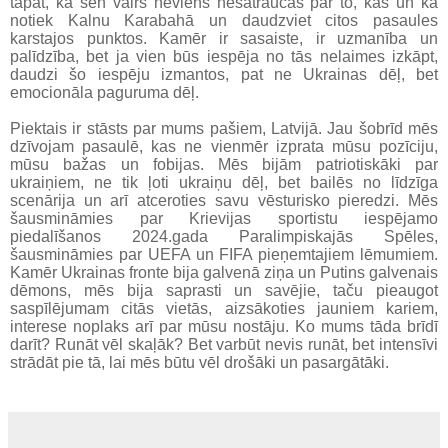
tāpat, kā sen vairs neviens nesatraucas par to, kas un kā
notiek Kalnu Karabahā un daudzviet citos pasaules
karstajos punktos. Kamēr ir sasaiste, ir uzmanība un
palīdzība, bet ja vien būs iespēja no tās nelaimes izkāpt,
daudzi šo iespēju izmantos, pat ne Ukrainas dēļ, bet
emocionāla paguruma dēļ.
Piektais ir stāsts par mums pašiem, Latvijā. Jau šobrīd mēs
dzīvojam pasaulē, kas ne vienmēr izprata mūsu pozīciju,
mūsu bažas un fobijas. Mēs bijām patriotiskāki par
ukraiņiem, ne tik ļoti ukraiņu dēļ, bet bailēs no līdzīga
scenārija un arī atceroties savu vēsturisko pieredzi. Mēs
šausmināmies par Krievijas sportistu iespējamo
piedalīšanos 2024.gada Paralimpiskajās Spēles,
šausmināmies par UEFA un FIFA pieņemtajiem lēmumiem.
Kamēr Ukrainas fronte bija galvenā ziņa un Putins galvenais
dēmons, mēs bija saprasti un savējie, taču pieaugot
saspīlējumam citās vietās, aizsākoties jauniem kariem,
interese noplaks arī par mūsu nostāju. Ko mums tāda brīdī
darīt? Runāt vēl skaļāk? Bet varbūt nevis runāt, bet intensīvi
strādāt pie tā, lai mēs būtu vēl drošāki un pasargātāki.