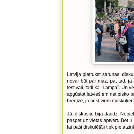
Latvijā pietrūkst sarunas, dis
nevar būt par maz, pat tad, ja
festivāli, tādi kā
"Lampa". Un vēl 
apgūstot latviešiem netipisko pa
bremzē, jo ar stīviem muskuļie
Jā, diskusiju bija daudz. Nepiek
paspēt uz vietas aptvert. Bet i
lai paši diskutētāji tiek pie atziņ