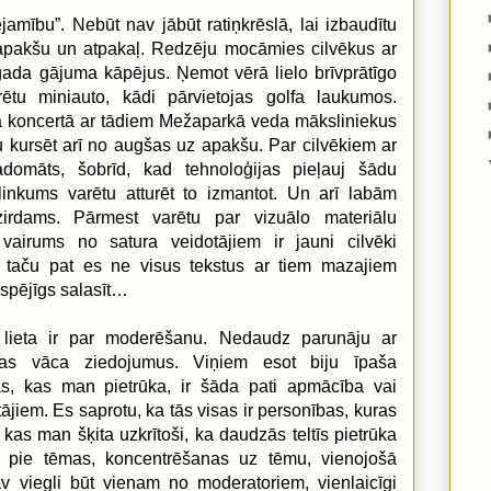
ejamību”. Nebūt nav jābūt ratiņkrēslā, lai izbaudītu
apakšu un atpakaļ. Redzēju mocāmies cilvēkus ar
gada gājuma kāpējus. Ņemot vērā lielo brīvprātīgo
ētu miniauto, kādi pārvietojas golfa laukumos.
jā koncertā ar tādiem Mežaparkā veda māksliniekus
 kursēt arī no augšas uz apakšu. Par cilvēkiem ar
adomāts, šobrīd, kad tehnoloģijas pieļauj šādu
i slinkums varētu atturēt to izmantot. Un arī labām
zirdams. Pārmest varētu par vizuālo materiālu
vairums no satura veidotājiem ir jauni cilvēki
 taču pat es ne visus tekstus ar tiem mazajiem
u spējīgs salasīt…
ā lieta ir par moderēšanu. Nedaudz parunāju ar
 kas vāca ziedojumus. Viņiem esot biju īpaša
as, kas man pietrūka, ir šāda pati apmācība vai
tājiem. Es saprotu, ka tās visas ir personības, kuras
a, kas man šķita uzkrītoši, ka daudzās teltīs pietrūka
ās pie tēmas, koncentrēšanas uz tēmu, vienojošā
 viegli būt vienam no moderatoriem, vienlaicīgi