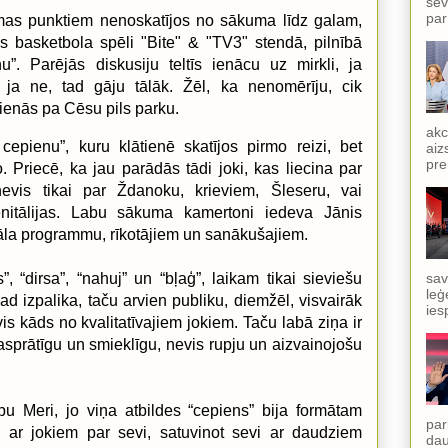
sev
par
mas punktiem nenoskatījos no sākuma līdz galam,
 basketbola spēli "Bite" & "TV3" stendā, pilnībā
nu”. Parējās
diskusiju teltīs ienācu uz mirkli, ja
k, ja ne, tad gāju tālāk. Žēl, ka nenomērīju, cik
ienās pa Cēsu pils parku.
akc
 cepienu”, kuru klātienē skatījos pirmo reizi, bet
aiz
pre
o. Priecē, ka jau parādās tādi joki, kas liecina par
evis tikai par Ždanoku, krieviem, Šleseru, vai
nitālijas. Labu sākuma kamertoni iedeva Jānis
vāla programmu, rīkotājiem un sanākušajiem.
”, “dirsa”, “nahuj” un “bļaģ”, laikam tikai sieviešu
sav
leģ
izpalika, taču arvien publiku, diemžēl, visvairāk
ies
vis kāds no kvalitatīvajiem jokiem. Taču labā ziņa ir
asprātīgu un smieklīgu, nevis rupju un aizvainojošu
 Meri, jo viņa atbildes “cepiens” bija formātam
par
ku, ar jokiem par sevi, satuvinot sevi ar daudziem
dau