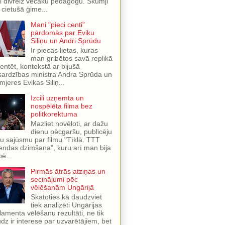
i divreiz vecāku pedagogu. Skumji
 cietušā ģime...
Mani "pieci centi"
pārdomās par Eviku
Siliņu un Andri Sprūdu
Ir piecas lietas, kuras
man gribētos savā replikā
entēt, kontekstā ar bijušā
sardzības ministra Andra Sprūda un
mjeres Evikas Siliņ...
Izcili uzņemta un
nospēlēta filma bez
politkorektuma
Mazliet novēloti, ar dažu
dienu pēcgaršu, publicēju
u sajūsmu par filmu "Tīklā. TTT
endas dzimšana", kuru arī man bija
pē...
Pirmās ātrās atziņas un
secinājumi pēc
vēlēšanām Ungārijā
Skatoties kā daudzviet
tiek analizēti Ungārijas
lamenta vēlēšanu rezultāti, ne tik
dz ir interese par uzvarētājiem, bet