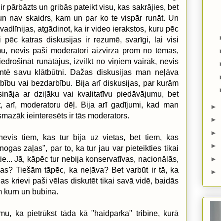
 ir pārbāzts un gribās pateikt visu, kas sakrājies, bet
āji un nav skaidrs, kam un par ko te vispār runāt. Un
vadlīnijas, atgādinot, ka ir video ierakstos, kuru pēc
i pēc katras diskusijas ir rezumē, svarīgi, lai visi
ēmu, nevis paši moderatori aizvirza prom no tēmas,
edrošināt runātājus, izvilkt no viņiem vairāk, nevis
entē savu klātbūtni. Dažas diskusijas man neļāva
bību vai bezdarbību. Bija arī diskusijas, par kurām
ināja ar dziļāku vai kvalitatīvu piedāvājumu, bet
t, arī, moderatoru dēļ. Bija arī gadījumi, kad man
►
ismazāk ieinteresēts ir tās moderators.
►
►
evis tiem, kas tur bija uz vietas, bet tiem, kas
►
īnogas zaļas", par to, ka tur jau var pieteikties tikai
►
tie... Jā, kāpēc tur nebija konservatīvas, nacionālās,
rmas? Tiešām tāpēc, ka neļāva? Bet varbūt ir tā, ka
►
ijas krievi paši vēlas diskutēt tikai savā vidē, baidās
 kurn un bubina.
umu, ka pietrūkst tāda kā "haidparka" tribīne, kurā