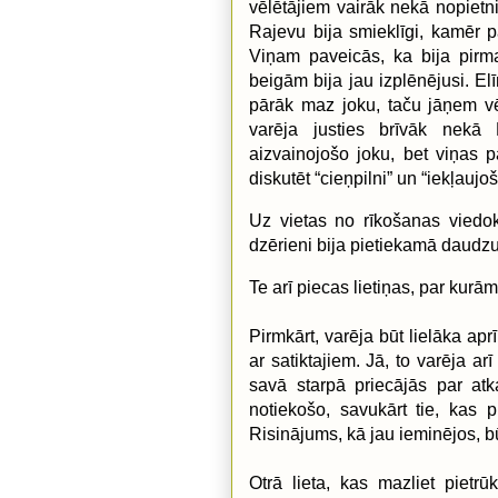
vēlētājiem vairāk nekā nopietni
Rajevu bija smieklīgi, kamēr 
Viņam paveicās, ka bija pirm
beigām bija jau izplēnējusi. El
pārāk maz joku, taču jāņem vēr
varēja justies brīvāk nekā 
aizvainojošo joku, bet viņas p
diskutēt “cieņpilni” un “iekļaujoš
Uz vietas no rīkošanas viedok
dzērieni bija pietiekamā daudzu
Te arī piecas lietiņas, par kur
Pirmkārt, varēja būt lielāka ap
ar satiktajiem. Jā, to varēja arī
savā starpā priecājās par atk
notiekošo, savukārt tie, kas p
Risinājums, kā jau ieminējos, b
Otrā lieta, kas mazliet pietrū