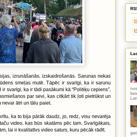
RS
Las
kusijas, izrunāšanās, izskaidrošanās. Sarunas nekas
 ūdens smeļas mutē. Tāpēc ir svarīgi, ka ir sarunu
nos
ir svarīgi, ka ir tādi pasākumi kā “Politiķu cepiens”,
bei
smiešanos par sevi, kas citkārt tik ļoti pietrūkst un
Lat
m
nevar ātri un tālu paiet.
rītu, ka to bija pārāk daudz, jo, redz, visu nevarēja
r taču video. kas būs skatāms pēc tam. Svarīgākais,
ām, lai ir kvalitatīvs video
saturs, kuru pēcāk rādīt.
gad