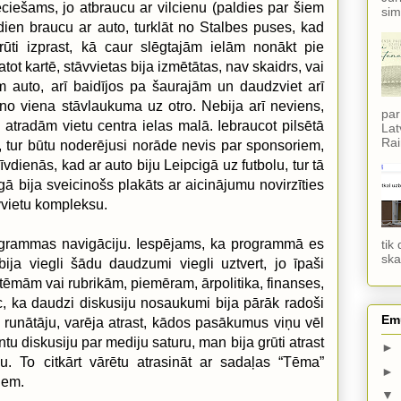
ciešams, jo atbraucu ar vilcienu (paldies par šiem
sim
tdien braucu ar auto, turklāt no Stalbes puses, kad
ūti izprast, kā caur slēgtajām ielām nonākt pie
tot kartē, stāvvietas bija izmētātas, nav skaidrs, vai
em auto, arī baidījos pa šaurajām un daudzviet arī
no viena stāvlaukuma uz otro. Nebija arī neviens,
par
i atradām vietu centra ielas malā. Iebraucot pilsētā
Lat
Rai
 tur būtu noderējusi norāde nevis par sponsoriem,
īvdienās, kad ar auto biju Leipcigā uz futbolu, tur tā
igā bija sveicinošs plakāts ar aicinājumu novirzīties
vvietu kompleksu.
ogrammas navigāciju. Iespējams, ka programmā es
tik
ska
ija viegli šādu daudzumi viegli uztvert, jo īpaši
 tēmām vai rubrikām, piemēram, ārpolitika, finanses,
pēc, ka daudzi diskusiju nosaukumi bija pārāk radoši
Em
z runātāju, varēja atrast, kādos pasākumus viņu vēl
ntu diskusiju par mediju saturu, man bija grūti atrast
►
ju. To citkārt vārētu atrasināt ar sadaļas “Tēma”
►
iem.
▼