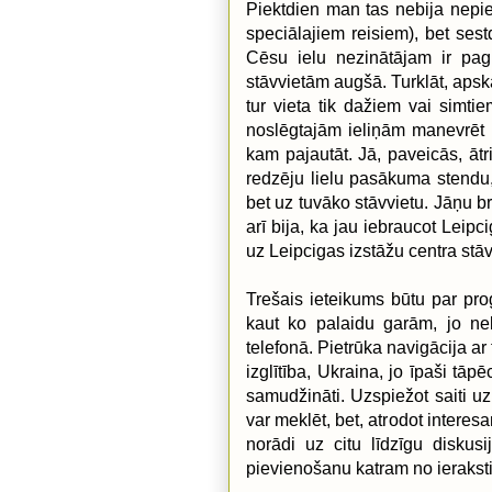
Piektdien man tas nebija nepie
speciālajiem reisiem), bet ses
Cēsu ielu nezinātājam ir pagr
stāvvietām augšā. Turklāt, apska
tur vieta tik dažiem vai simti
noslēgtajām ieliņām manevrēt 
kam pajautāt. Jā, paveicās, ātr
redzēju lielu pasākuma stendu,
bet uz tuvāko stāvvietu. Jāņu br
arī bija, ka jau iebraucot Leipc
uz Leipcigas izstāžu centra stā
Trešais ieteikums būtu par pr
kaut ko palaidu garām, jo neb
telefonā. Pietrūka navigācija ar
izglītība, Ukraina, jo īpaši tā
samudžināti. Uzspiežot saiti u
var meklēt, bet, atrodot interesa
norādi uz citu līdzīgu diskusi
pievienošanu katram no ierakst