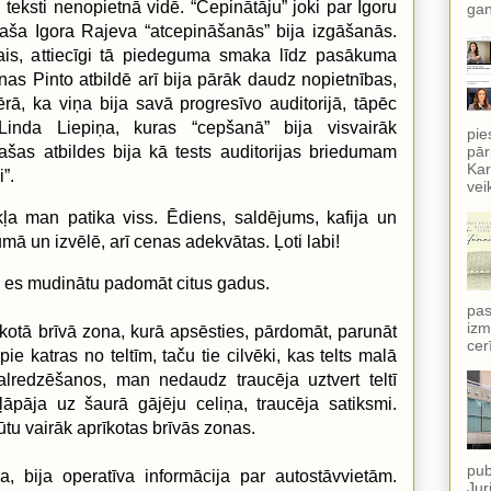
 teksti nenopietnā vidē. “Cepinātāju” joki par Igoru
gan
paša Igora Rajeva “atcepināšanās” bija izgāšanās.
ais, attiecīgi tā piedeguma smaka līdz pasākuma
īnas Pinto atbildē arī bija pārāk daudz nopietnības,
ā, ka viņa bija savā progresīvo auditorijā, tāpēc
Linda Liepiņa, kuras “cepšanā” bija visvairāk
pie
pār
ašas atbildes bija kā tests auditorijas briedumam
Kar
i”.
vei
ļa man patika viss. Ēdiens, saldējums, kafija un
mā un izvēlē, arī cenas adekvātas. Ļoti labi!
ām es mudinātu padomāt citus gadus.
pas
izm
rīkotā brīvā zona, kurā apsēsties, pārdomāt, parunāt
cer
 pie katras no teltīm, taču tie cilvēki, kas telts malā
alredzēšanos, man nedaudz traucēja uztvert teltī
ļāpāja uz šaurā gājēju celiņa, traucēja satiksmi.
ūtu vairāk aprīkotas brīvās zonas.
pub
ka, bija operatīva informācija par autostāvvietām.
Jur