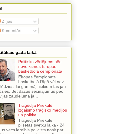
S
Ziņas
Komentāri
ītākais gada laikā
Politisks vērtējums pēc
neveiksmes Eiropas
basketbola čempionātā
Eiropas čempionāts
basketbolā Rīgā vēl nav
lēdzies, lai gan mājiniekiem tas jau
dzies. Bet dažus secinājumus pēc
vijas zaudējuma ja...
Traģēdija Priekulē
izgaismo traģisko medijos
un politkā
Traģēdija Priekulē,
pilsētas svētku laikā - 24
us vecs iereibis policists nosit par