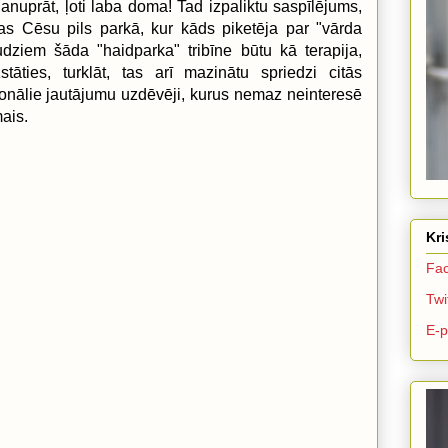
Manuprāt, ļoti laba doma! Tad izpaliktu saspīlējums,
as Cēsu pils parkā, kur kāds piketēja par "vārda
dziem šāda "haidparka" tribīne būtu kā terapija,
āties, turklāt, tas arī mazinātu spriedzi citās
esionālie jautājumu uzdēvēji, kurus nemaz neinteresē
mais.
Kri
Fac
Twi
E-p