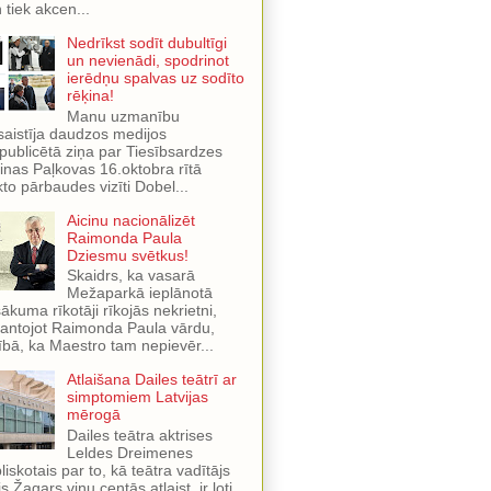
 tiek akcen...
Nedrīkst sodīt dubultīgi
un nevienādi, spodrinot
ierēdņu spalvas uz sodīto
rēķina!
Manu uzmanību
saistīja daudzos medijos
publicētā ziņa par Tiesībsardzes
inas Paļkovas 16.oktobra rītā
kto pārbaudes vizīti Dobel...
Aicinu nacionālizēt
Raimonda Paula
Dziesmu svētkus!
Skaidrs, ka vasarā
Mežaparkā ieplānotā
ākuma rīkotāji rīkojās nekrietni,
antojot Raimonda Paula vārdu,
ībā, ka Maestro tam nepievēr...
Atlaišana Dailes teātrī ar
simptomiem Latvijas
mērogā
Dailes teātra aktrises
Leldes Dreimenes
liskotais par to, kā teātra vadītājs
is Žagars viņu centās atlaist, ir ļoti