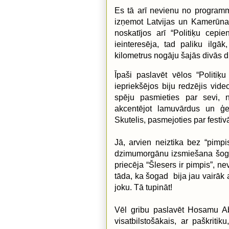
Es tā arī nevienu no program
izņemot Latvijas un Kamerūnas
noskatījos arī “Politiķu cepie
ieinteresēja, tad paliku ilgā
kilometrus nogāju šajās divās d
Īpaši paslavēt vēlos “Politiķu
iepriekšējos biju redzējis vide
spēju pasmieties par sevi, n
akcentējot lamuvārdus un ģe
Skutelis, pasmejoties par festi
Jā, arvien neiztika bez “pimpis
dzimumorgānu izsmiešana šogad 
priecēja “Šlesers ir pimpis”, ne
tāda, ka šogad
bija jau vairāk
joku. Tā tupināt!
Vēl gribu paslavēt Hosamu Abu
visatbilstošākais, ar paškriti