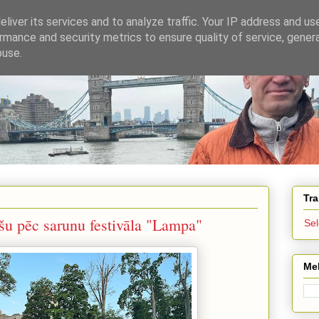
liver its services and to analyze traffic. Your IP address and us
rmance and security metrics to ensure quality of service, gene
zenvalds.lv
buse.
ri
Tra
šu pēc sarunu festivāla "Lampa"
Se
Mek