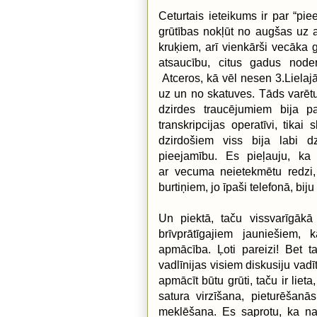
Ceturtais ieteikums ir par “pie
grūtības nokļūt no augšas uz 
kruķiem, arī vienkārši vecāka 
atsaucību, citus gadus noder
Atceros, kā vēl nesen 3.Liela
uz un no skatuves. Tāds varētu
dzirdes traucējumiem bija p
transkripcijas operatīvi, tika
dzirdošiem viss bija labi d
pieejamību. Es pieļauju, ka 
ar vecuma neietekmētu redzi,
burtiņiem, jo īpaši telefonā, bij
Un piektā, taču vissvarīgāk
brīvprātīgajiem jauniešiem,
apmācība. Ļoti pareizi! Bet t
vadlīnijas visiem diskusiju vadī
apmācīt būtu grūti, taču ir liet
satura virzīšana, pieturēšan
meklēšana. Es saprotu, ka nav