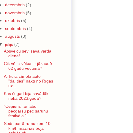
►
decembris
(2)
►
novembris
(5)
►
oktobris
(5)
►
septembris
(4)
►
augusts
(3)
▼
jūlijs
(7)
Apsveicu sevi sava vārda
dienā!
Cik vēl cilvēkus ir jāzaudē
62 gadu vecumā?
Ar kura zīmola auto
"dalīties" naktī no Rīgas
uz ...
Kas šogad bija savādāk
nekā 2023.gadā?
"Cepiens" ar labu
pēcgaršu pēc sarunu
festivāla "L...
Sods par ātrumu zem 10
km/h mazinās bojā