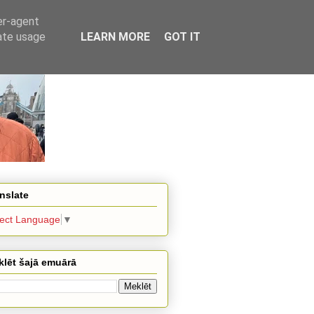
er-agent
rate usage
LEARN MORE
GOT IT
nslate
lect Language
▼
lēt šajā emuārā