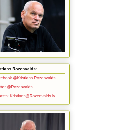
stians Rozenvalds:
ebook @Kristians.Rozenvalds
tter @Rozenvalds
asts: Kristians@Rozenvalds.lv