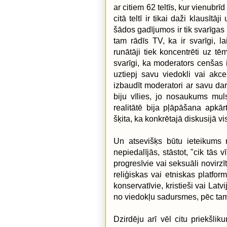
ar citiem 62 teltīs, kur vienubrīd
citā teltī ir tikai daži klausīt
šādos gadījumos ir tik svarīgas 
tam rādīs TV, ka ir svarīgi, la
runātāji tiek koncentrēti uz t
svarīgi, ka moderators cenšas i
uztiepj savu viedokli vai akc
izbaudīt moderatori ar savu dar
biju vīlies, jo nosaukums muls
realitātē bija pļāpāšana apkār
šķita, ka konkrētajā diskusijā v
Un atsevišķs būtu ieteikums n
nepiedalījās, stāstot, "cik tās v
progresīvie vai seksuāli novirzī
reliģiskas vai etniskas platfo
konservatīvie, kristieši vai Latv
no viedokļu sadursmes, pēc tam
Dzirdēju arī vēl citu priekšlik