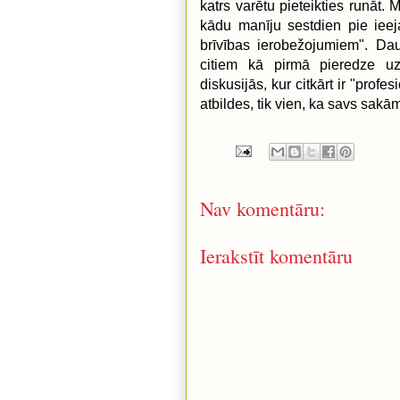
katrs varētu pieteikties runāt. 
kādu manīju sestdien pie ieej
brīvības ierobežojumiem". Dau
citiem kā pirmā pieredze uzst
diskusijās, kur citkārt ir "prof
atbildes, tik vien, ka savs sakā
Nav komentāru:
Ierakstīt komentāru