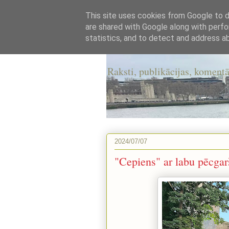
This site uses cookies from Google to de
are shared with Google along with perfo
Kristians.Ro
statistics, and to detect and address a
Raksti, publikācijas, komentā
2024/07/07
"Cepiens" ar labu pēcgar