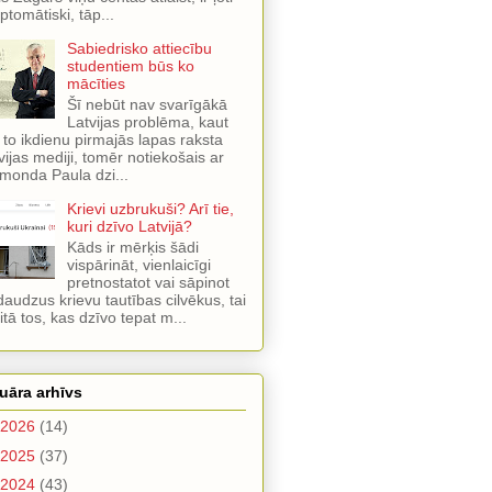
ptomātiski, tāp...
Sabiedrisko attiecību
studentiem būs ko
mācīties
Šī nebūt nav svarīgākā
Latvijas problēma, kaut
 to ikdienu pirmajās lapas raksta
vijas mediji, tomēr notiekošais ar
monda Paula dzi...
Krievi uzbrukuši? Arī tie,
kuri dzīvo Latvijā?
Kāds ir mērķis šādi
vispārināt, vienlaicīgi
pretnostatot vai sāpinot
 daudzus krievu tautības cilvēkus, tai
itā tos, kas dzīvo tepat m...
uāra arhīvs
2026
(14)
2025
(37)
2024
(43)