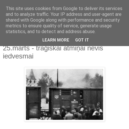
This site uses cookies from Google to deliver its services
Kristians.Rozenvalds.lv
and to analyze traffic. Your IP address and user-agent are
shared with Google along with performance and security
metrics to ensure quality of service, generate usage
Raksti, publikācijas, komentāri
statistics, and to detect and address abuse.
LEARN MORE
GOT IT
2023/03/26
25.marts - traģiskai atmiņai nevis
iedvesmai