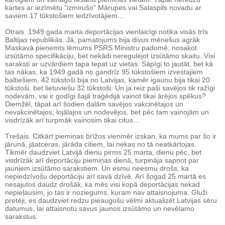
kartes ar iezīmētu “izmirušo” Mārupes vai Salaspils novadu ar
saviem 17 tūkstošiem iedzīvotājiem...
Otrais. 1949.gada marta deportācijas vienlaicīgi notika visās trīs
Baltijas republikās. Jā, pamatojums bija divus mēnešus agrāk
Maskavā pieņemts lēmums PSRS Ministru padomē, nosakot
izsūtāmo specifikāciju, bet nekādi neregulējot izsūtāmo skaitu. Visi
saraksti ar uzvārdiem tapa tepat uz vietas. Sāpīgi to jautāt, bet kā
tas nākas, ka 1949.gadā no gandrīz 95 tūkstošiem izvestajiem
baltiešiem, 42 tūkstoši bija no Latvijas, kamēr igauņu bija tikai 20
tūkstoši, bet lietuviešu 32 tūkstoši. Un ja reiz paši savējos tik ražīgi
nodevām, vai ir godīgi šajā traģēdijā vainot tikai ārējos spēkus?
Diemžēl, tāpat arī šodien dalām savējos vakcinētajos un
nevakcinētajos, lojālajos un nodevējos, bet pēc tam vainojām un
visdrīzāk arī turpmāk vainosim tikai citus…
Trešais. Citkārt piemiņas brīžos vienmēr izskan, ka mums par šo ir
jārunā, jāatceras, jārāda citiem, lai nekas no tā neatkārtojas.
Tikmēr daudzviet Latvijā dienu pirms 25.marta, dienu pēc, bet
visdrīzāk arī deportāciju piemiņas dienā, turpināja sapņot par
jauniem izsūtāmo sarakstiem. Un esmu neesmu drošs, ka
nepiedzīvošu deportāciju arī savā dzīvē. Arī šogad 25.martā es
nesajutos daudz drošāk, ka mēs visi kopā deportācijas nekad
nepieļausim, jo tas ir noziegums, kuram nav attaisnojuma. Gluži
pretēji, es daudzviet redzu pieaugošu vēlmi aktualizēt Latvijas sēru
datumus, lai attaisnotu savus jaunos izsūtāmo un nevēlamo
sarakstus.