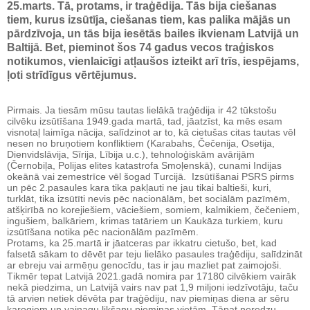
25.marts. Tā, protams, ir traģēdija. Tās bija ciešanas
tiem, kurus izsūtīja, ciešanas tiem, kas palika mājās un
pārdzīvoja, un tās bija iesētās bailes ikvienam Latvijā un
Baltijā. Bet, pieminot šos 74 gadus vecos traģiskos
notikumos, vienlaicīgi atļaušos izteikt arī trīs, iespējams,
ļoti strīdīgus vērtējumus.
Pirmais. Ja tiesām mūsu tautas lielākā traģēdija ir 42 tūkstošu
cilvēku izsūtīšana 1949.gada martā, tad, jāatzīst, ka mēs esam
visnotaļ laimīga nācija, salīdzinot ar to, kā cietušas citas tautas vēl
nesen no bruņotiem konfliktiem (Karabahs, Čečenija, Osetija,
Dienvidslāvija, Sīrija, Lībija u.c.), tehnoloģiskām avārijām
(Černobiļa, Polijas elites katastrofa Smoļenskā), cunami Indijas
okeānā vai zemestrīce vēl šogad Turcijā. Izsūtīšanai PSRS pirms
un pēc 2.pasaules kara tika pakļauti ne jau tikai baltieši, kuri,
turklāt, tika izsūtīti nevis pēc nacionālām, bet sociālām pazīmēm,
atšķirībā no korejiešiem, vāciešiem, somiem, kalmikiem, čečeniem,
ingušiem, balkāriem, krimas tatāriem un Kaukāza turkiem, kuru
izsūtīšana notika pēc nacionālām pazīmēm.
Protams, ka 25.martā ir jāatceras par ikkatru cietušo, bet, kad
falsetā sākam to dēvēt par teju lielāko pasaules traģēdiju, salīdzināt
ar ebreju vai armēņu genocīdu, tas ir jau mazliet pat zaimojoši.
Tikmēr tepat Latvijā 2021.gadā nomira par 17180 cilvēkiem vairāk
nekā piedzima, un Latvijā vairs nav pat 1,9 miljoni iedzīvotāju, taču
tā arvien netiek dēvēta par traģēdiju, nav piemiņas diena ar sēru
karogiem un vainagu likšanu piemiņas vietām. Tāpat neredzu